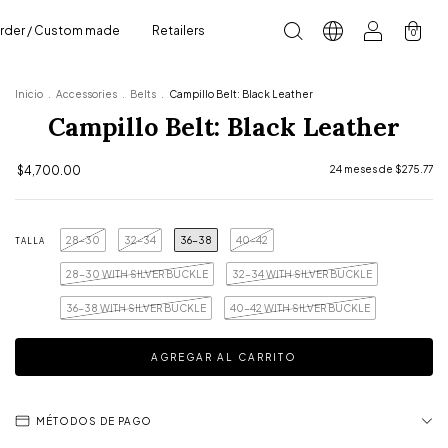
rder / Custom made
Retailers
0
Inicio
.
Accessories
.
Belts
.
Campillo Belt: Black Leather
Campillo Belt: Black Leather
$4,700.00
24
meses de
$275.77
28-30
32-34
36-38
40-42
TALLA
28-30 WITH SILVER BUCKLE
32-34 WITH SILVER BUCKLE
36-38 WITH SILVER BUCKLE
40-42 WITH SILVER BUCKLE
MÉTODOS DE PAGO