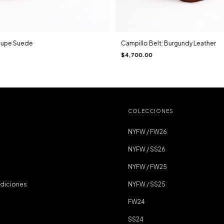
Taupe Suede
Campillo Belt: Burgundy Leather
$4,700.00
COLECCIONES
NYFW / FW26
NYFW / SS26
NYFW / FW25
ndiciones
NYFW / SS25
FW24
SS24