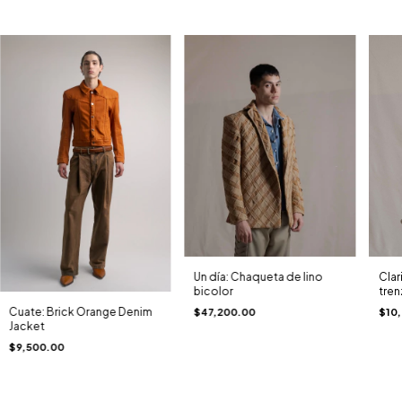
Clar
Un día: Chaqueta de lino
tren
bicolor
Cuate: Brick Orange Denim
$10
$47,200.00
Jacket
$9,500.00