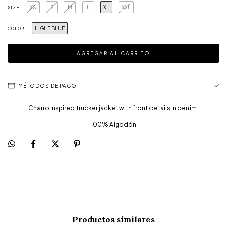
XS
S
M
L
XL
XXL
SIZE
LIGHT BLUE
COLOR
MÉTODOS DE PAGO
Charro inspired trucker jacket with front details in denim.
100% Algodón
Productos similares